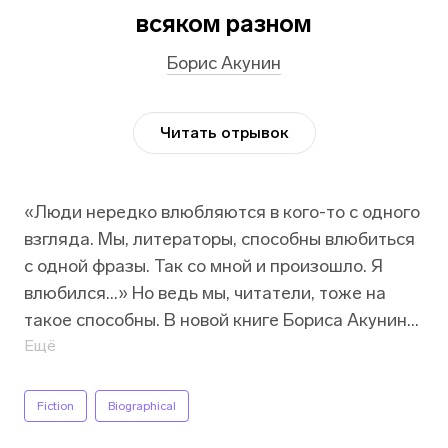
всяком разном
Борис Акунин
Читать отрывок
«Люди нередко влюбляются в кого-то с одного
взгляда. Мы, литераторы, способны влюбиться
с одной фразы. Так со мной и произошло. Я
влюбился…» Но ведь мы, читатели, тоже на
такое способны. В новой книге Бориса Акунина
собраны исторические миниатюры, которые
Ещё
вас удивят, обрадуют, заставят задуматься, а
может быть даже «выведут из зоны
Fiction
Biographical
комфорта». Жизни замечательных (а порой и