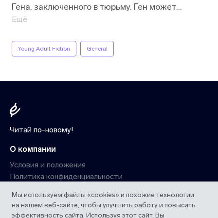
Гена, заключенного в тюрьму. Ген может
украсть все что угодно — по крайней мере, так
Ещё
он говорит. Вместе с солдатом и двумя
учениками волшебника они отправляются на
Young Adult Fiction
General
поиски сокровища, однако волшебник не знает,
что у Гена совсем другие планы…
Читай по-новому!
О компании
Условия и положения
Политика конфиденциальности
Мы используем файлы «cookies» и похожие технологии
Сервис
на нашем веб-сайте, чтобы улучшить работу и повысить
Наша подборка
эффективность сайта. Используя этот сайт, Вы