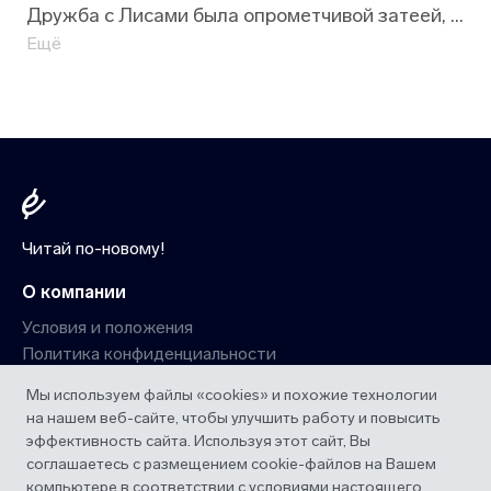
Дружба с Лисами была опрометчивой затеей, а
поцелуй с одним из них — затеей немыслимой.
Ещё
Пока «Лисы» пытаются во что бы то ни стало
выйти в финал чемпионата, Нил сражается за
свою жизнь, ведь теперь ей угрожает не только
Рико Морияма, но и мафиозный клан
Бостонского Мясника. Правда — единственный
шанс Нила на спасение, однако она может
Читай по-новому!
привести к гибели всех его товарищей...
О компании
Условия и положения
Политика конфиденциальности
Мы используем файлы «cookies» и похожие технологии
Сервис
на нашем веб-сайте, чтобы улучшить работу и повысить
Наша подборка
эффективность сайта. Используя этот сайт, Вы
Главная
соглашаетесь с размещением cookie-файлов на Вашем
iPhone и iPad
компьютере в соответствии с условиями настоящего