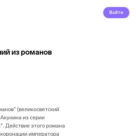
Войти
ний из романов
манов" (великосветский
 Акунина из серии
. Действие этого романа
е коронации императора